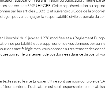
fication, adaptation, retransmission ou publication, même partie
exprès par écrit de SASU HYGEE. Cette représentation ou repro
onnée par les articles L.335-2 et suivants du Code de la proprié
refaçon pouvant engager la responsabilité civile et pénale du co
 et Libertés" du 6 janvier 1978 modifiée et au Règlement Eur
ication, de portabilité et de suppression de vos données personne
our des motifs légitimes, vous opposer au traitement des donn
 question sur le traitement de vos données dans ce dispositif, v
pertextes avec le site Ergodent'R ne sont pas sous contrôle de 
à leur contenu. L'utilisateur est seul responsable de leur utilisa