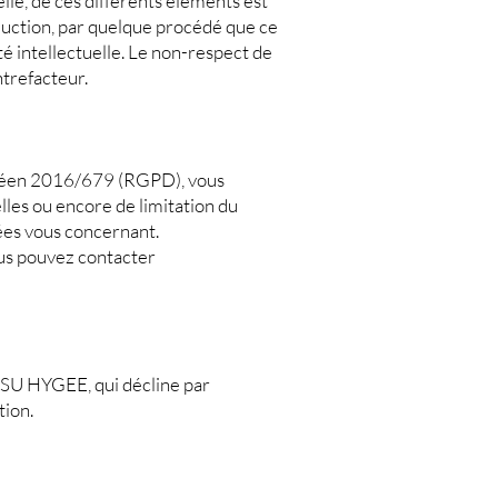
lle, de ces différents éléments est
duction, par quelque procédé que ce
té intellectuelle. Le non-respect de
ntrefacteur.
opéen 2016/679 (RGPD), vous
lles ou encore de limitation du
ées vous concernant.
ous pouvez contacter
SASU HYGEE, qui décline par
tion.