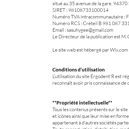
situé au 35 avenue de la gare, 94370
SIRET : 98108733100014
Numéro TVA intracommunautaire 
Numéro RCS : Créteil B 981 087 3
Email : sasuhygee@gmail.com
Le Directeur de la publication est
Le site web est hébergé par Wix.com In
Conditions d’utilisation
L’utilisation du site Ergodent'R est ré
reconnaît avoir pris connaissance de c
**Propriété intellectuelle**
Tous les contenus présents sur le site 
et icônes ainsi que leur mise en form
appartenant à d'autres sociétés parte