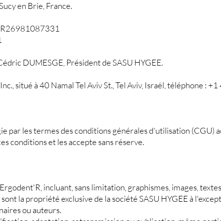
 Sucy en Brie, France.
: FR26981087331
31
 M. Cédric DUMESGE, Président de SASU HYGEE.
c., situé à 40 Namal Tel Aviv St., Tel Aviv, Israël, téléphone :
gie par les termes des conditions générales d'utilisation (CGU) acc
es conditions et les accepte sans réserve.
Ergodent'R, incluant, sans limitation, graphismes, images, textes,
e sont la propriété exclusive de la société SASU HYGEE à l'exce
naires ou auteurs.