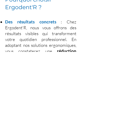
Ergodent'R ?
Des résultats concrets
: Chez
Ergodent'R, nous vous offrons des
résultats visibles qui transforment
votre quotidien professionnel. En
adoptant nos solutions ergonomiques,
vous constaterez une
réduction
significative des douleurs
musculaires et articulaires
,
notamment au niveau du dos, du cou et
des épaules, des zones souvent
affectées dans la pratique dentaire.
Vous bénéficierez d'une posture plus
naturelle et confortable, favorisant une
meilleure visibilité intra-buccale. Cela
ne se limite pas au confort : cette
optimisation ergonomique améliore